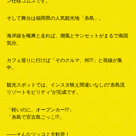
ン仕様コムスです。
そして舞台は福岡県の人気観光地「糸島」。
海岸線を颯爽と走れば、潮風とサンセットがまるで南国
気分。
カフェ巡りに行けば「そのクルマ、何!?」と視線が集
中。
観光スポットでは、インスタ映え間違いなしの“糸島流
リゾートモビリティ”が完成です。
「軽いのに、オープンカー!?」
「糸島で宮古島ごっこ!?」
――そんなツッコミ大歓迎！