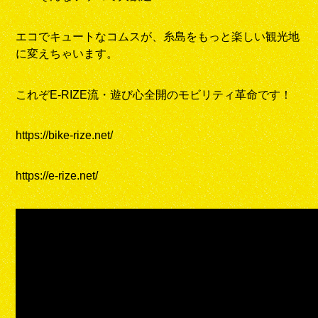
エコでキュートなコムスが、糸島をもっと楽しい観光地
に変えちゃいます。
これぞE-RIZE流・遊び心全開のモビリティ革命です！
https://bike-rize.net/
https://e-rize.net/