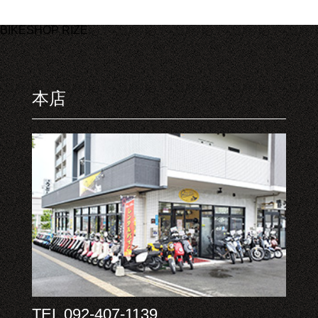
BIKESHOP RIZE
本店
TEL 092-407-1139