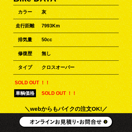
カラー
灰
走行距離
7993Km
排気量
50cc
修復歴
無し
タイプ
クロスオーバー
SOLD OUT ！！
車輌価格
SOLD OUT ！！
＼webからもバイクの注文OK!／