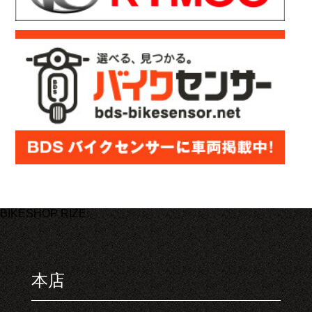
BIKESHOP RIZE
本店