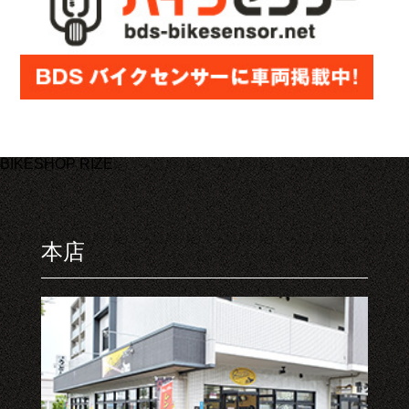
BIKESHOP RIZE
本店