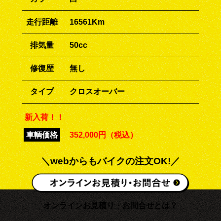
走行距離
16561Km
排気量
50cc
修復歴
無し
タイプ
クロスオーバー
新入荷！！
車輌価格
352,000円（税込）
＼webからもバイクの注文OK!／
オンラインお見積り・お問合せとは？