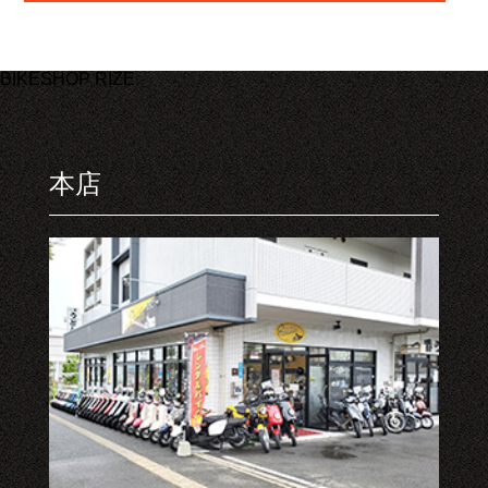
BIKESHOP RIZE
本店