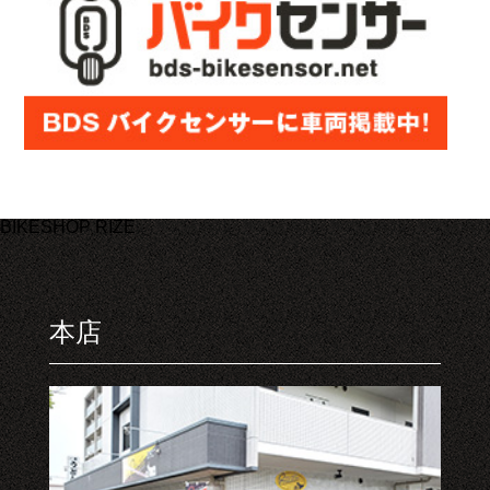
BIKESHOP RIZE
本店