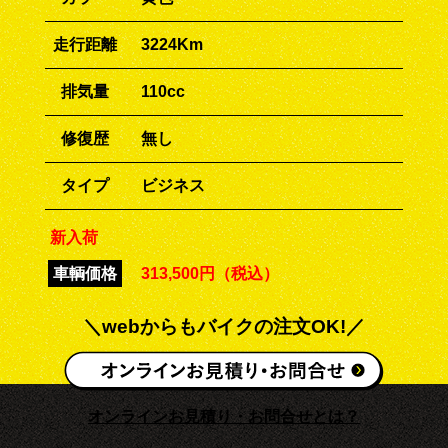
走行距離
3224Km
排気量
110cc
修復歴
無し
タイプ
ビジネス
新入荷
車輌価格
313,500円（税込）
＼webからもバイクの注文OK!／
オンラインお見積り・お問合せとは？