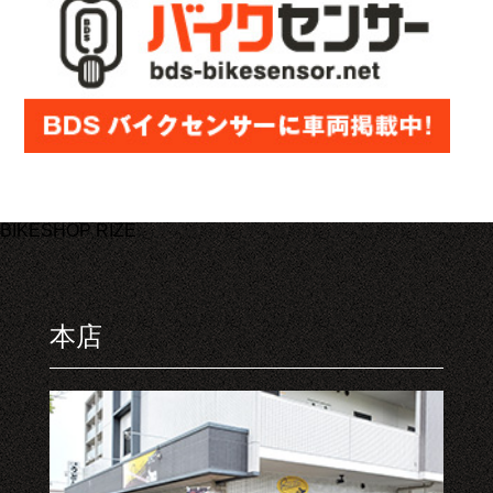
BIKESHOP RIZE
本店