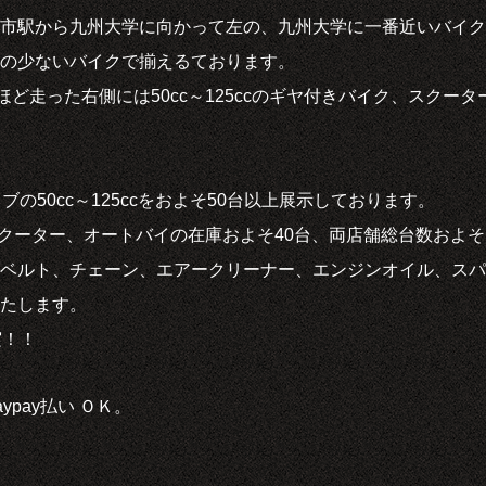
市駅から九州大学に向かって左の、九州大学に一番近いバイク
の少ないバイクで揃えるております。
ほど走った右側には50cc～125ccのギヤ付きバイク、スクー
ブの50cc～125ccをおよそ50台以上展示しております。
のスクーター、オートバイの在庫およそ40台、両店舗総台数およそ
ベルト、チェーン、エアークリーナー、エンジンオイル、スパ
たします。
実！！
ypay払い ＯＫ。