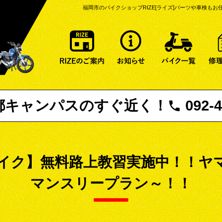
福岡市のバイクショップRIZE[ライズ]
パーツや車検もお
RIZEのご案内
お知らせ一覧
特選
都キャンパスの
すぐ近く！
092-4
イク】無料路上教習実施中！！ヤマ
マンスリープラン～！！