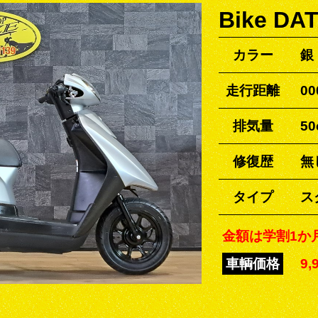
Bike DA
カラー
銀
走行距離
00
排気量
50
修復歴
無
タイプ
ス
金額は学割1か
車輌価格
9