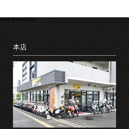
BIKESHOP RIZE
本店