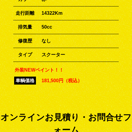
走行距離
14322Km
排気量
50cc
修復歴
なし
タイプ
スクーター
外装NEWペイント！！
車輌価格
181,500円（税込）
オンラインお見積り・お問合せフ
ォーム