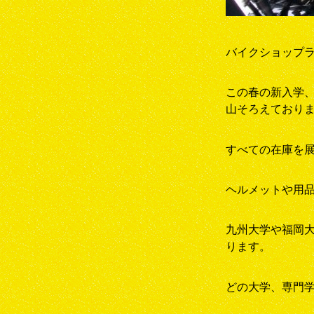
バイクショップ
この春の新入学
山そろえており
すべての在庫を
ヘルメットや用
九州大学や福岡
ります。
どの大学、専門