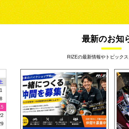
ー
最新のお知
RIZEの最新情報やトピック
土
1
8
15
22
29