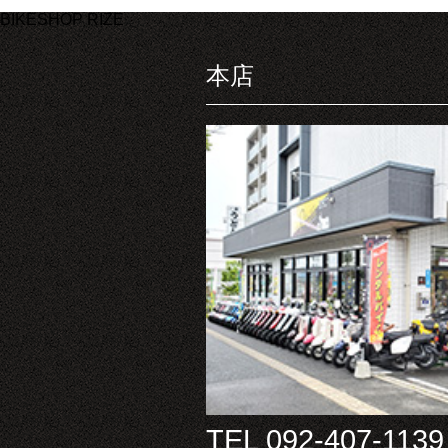
BIKESHOP RIZE
本店
TEL 092-407-1139