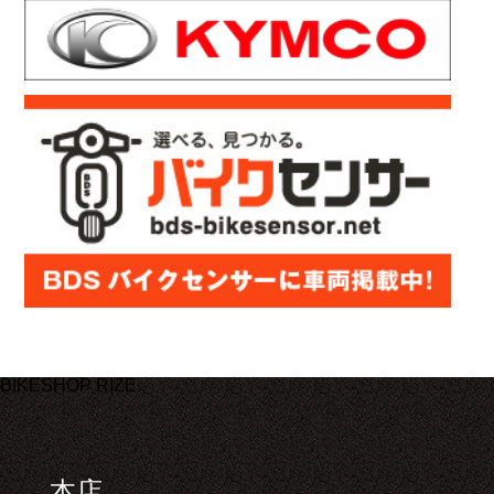
BIKESHOP RIZE
本店