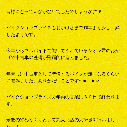
皆様にとっていかがな年でしたでしょうか(^^)/
バイクショップライズもおかげさまで昨年より少し上昇
したようです。
今年からフルバイトで働いてくれているシオン君のおか
げで中古車の整備が飛躍的に進みました。
年末には中古車として準備するバイクが無くなるくらい
に進みました、ありがたいことです<m(__)m>
バイクショップライズの年内の営業は３０日で終わりま
す。
最後の締めくくりとして九大北店の大掃除を行いまし
た！！