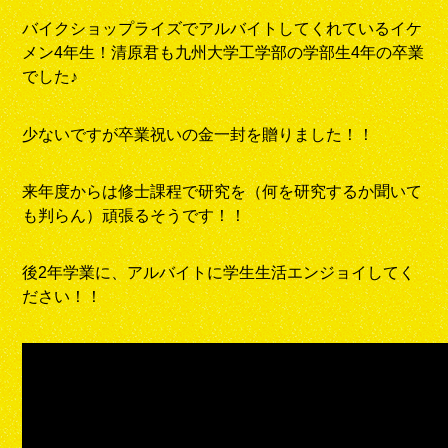
バイクショップライズでアルバイトしてくれているイケ
メン4年生！清原君も九州大学工学部の学部生4年の卒業
でした♪
少ないですが卒業祝いの金一封を贈りました！！
来年度からは修士課程で研究を（何を研究するか聞いて
も判らん）頑張るそうです！！
後2年学業に、アルバイトに学生生活エンジョイしてく
ださい！！