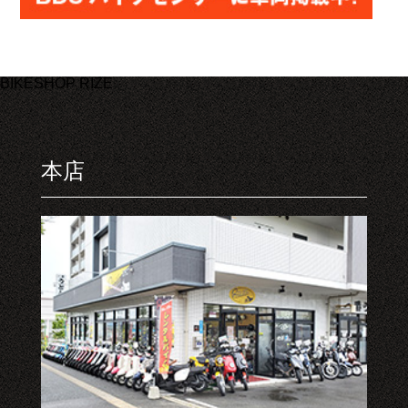
BIKESHOP RIZE
本店