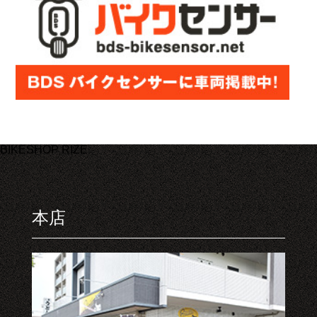
BIKESHOP RIZE
本店