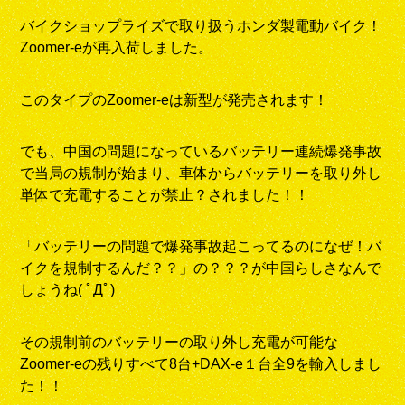
バイクショップライズで取り扱うホンダ製電動バイク！
Zoomer-eが再入荷しました。
このタイプのZoomer-eは新型が発売されます！
でも、中国の問題になっているバッテリー連続爆発事故
で当局の規制が始まり、車体からバッテリーを取り外し
単体で充電することが禁止？されました！！
「バッテリーの問題で爆発事故起こってるのになぜ！バ
イクを規制するんだ？？」の？？？が中国らしさなんで
しょうね( ﾟДﾟ)
その規制前のバッテリーの取り外し充電が可能な
Zoomer-eの残りすべて8台+DAX-e１台全9を輸入しまし
た！！