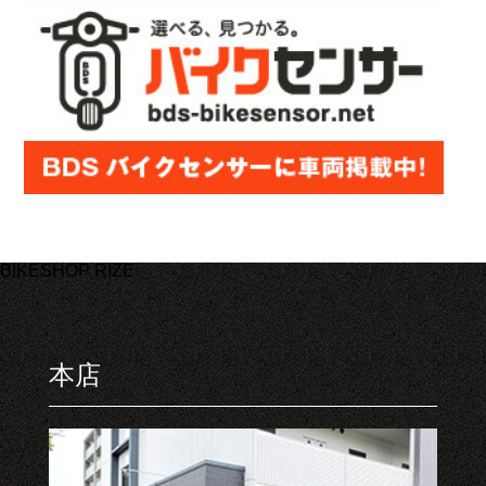
BIKESHOP RIZE
本店